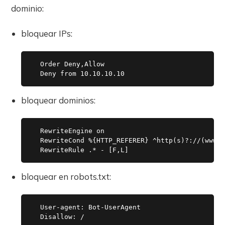
dominio:
bloquear IPs:
  Order Deny,Allow

bloquear dominios:
  RewriteEngine on

  RewriteCond %{HTTP_REFERER} ^http(s)?://(www\.
bloquear en robots.txt:
  User-agent: Bot-UserAgent
